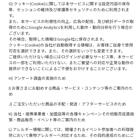
G) クッキー(Cookie)に関しては本サービスに関する設定内容の保存
等、セッションの維持及び保護等セキュリティのために利用されま
す。
また、本サービスの利便性の向上、広告の配信、及び統計データの取
得のためにGoogle Analyticsを利用した動作・動向分析を行う場合が
ございます。
その場合、取得した情報はGoogle社に保存されます。
クッキー(Cookie)の当社が自動取得する情報は、お客様ご自身で使用
可否を選択できます。また、その選択をいつでも変更できます。
ご提供いただけない場合にはログインが必要なサービス等、本サービ
スの一部をご利用いただけない、またご要望への対応や正常な動作の
提供ができないことによるご不便をおかけすることがございます。
H) アンケート調査の実施のため
I) お客さまにお勧めする商品・サービス・コンテンツ等のご案内のた
め
J) ご注文いただいた商品の手配・発送・アフターサービスのため
K) 当社・提携事業者・加盟店等の各種キャンペーンその他販売促進施
策・商品販売・イベント等のご案内のため
L) アレルギー情報に関しては、開催されるイベント参加者への料理提
供において食物アレルギーへ対応するため、その目的達成のためにご