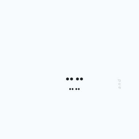
●● ●●
●● ●●