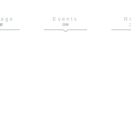
sage
Events
R
拶
日時