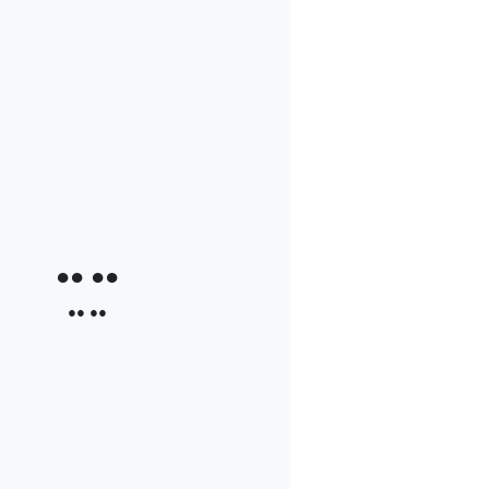
●● ●●
●● ●●